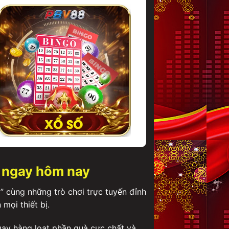
 ngay hôm nay
 cùng những trò chơi trực tuyến đỉnh
mọi thiết bị.
ay hàng loạt phần quà cực chất và