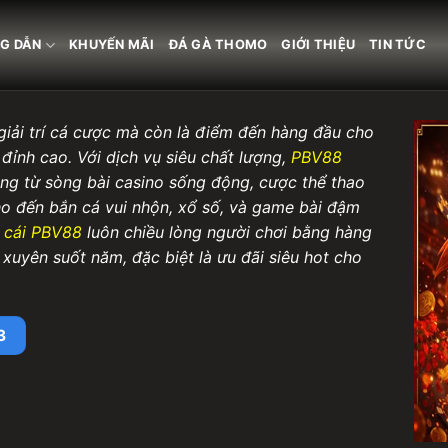
G DẪN
KHUYẾN MÃI
ĐÁ GÀ THOMO
GIỚI THIỆU
TIN TỨC
giải trí cá cược mà còn là điểm đến hàng đầu cho
ỉnh cao. Với dịch vụ siêu chất lượng,
PBV88
ng từ sòng bài casino sống động, cược thể thao
cho đến bắn cá vui nhộn, xổ số, và game bài đậm
 cái PBV88
luôn chiều lòng người chơi bằng hàng
xuyên suốt năm, đặc biệt là ưu đãi siêu hot cho
3