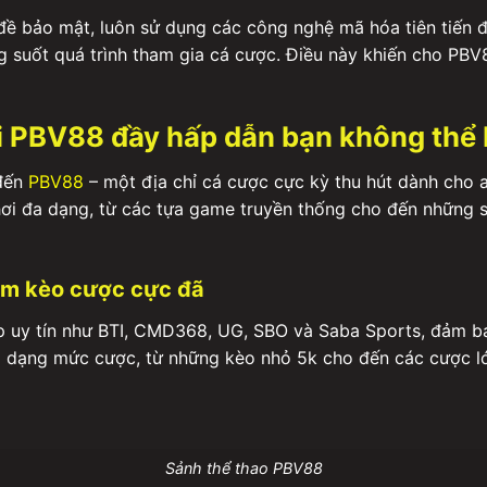
ề bảo mật, luôn sử dụng các công nghệ mã hóa tiên tiến đ
g suốt quá trình tham gia cá cược. Điều này khiến cho PBV
i PBV88 đầy hấp dẫn bạn không thể
 đến
PBV88
– một địa chỉ cá cược cực kỳ thu hút dành cho 
hơi đa dạng, từ các tựa game truyền thống cho đến những s
răm kèo cược cực đã
p uy tín như BTI, CMD368, UG, SBO và Saba Sports, đảm bả
a dạng mức cược, từ những kèo nhỏ 5k cho đến các cược lớ
Sảnh thể thao PBV88