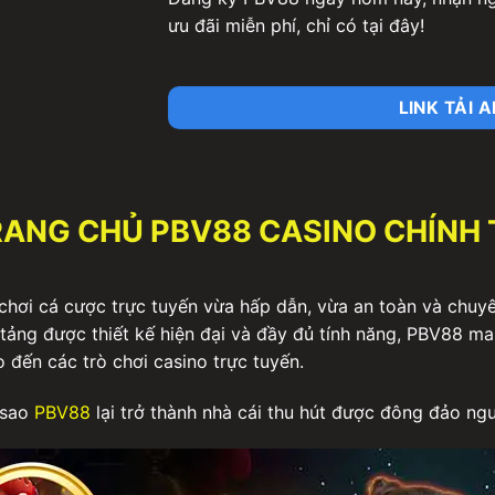
ưu đãi miễn phí, chỉ có tại đây!
LINK TẢI 
RANG CHỦ PBV88 CASINO CHÍNH
hơi cá cược trực tuyến vừa hấp dẫn, vừa an toàn và chuy
tảng được thiết kế hiện đại và đầy đủ tính năng, PBV88 ma
 đến các trò chơi casino trực tuyến.
 sao
PBV88
lại trở thành nhà cái thu hút được đông đảo ngư