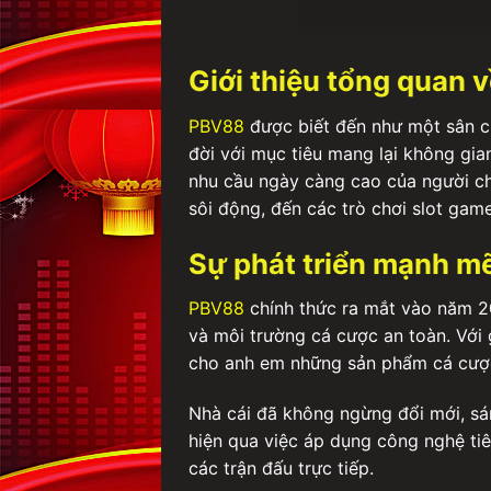
Giới thiệu tổng quan
PBV88
được biết đến như một sân ch
đời với mục tiêu mang lại không gi
nhu cầu ngày càng cao của người ch
sôi động, đến các trò chơi slot gam
Sự phát triển mạnh m
PBV88
chính thức ra mắt vào năm 20
và môi trường cá cược an toàn. Vớ
cho anh em những sản phẩm cá cược 
Nhà cái đã không ngừng đổi mới, sán
hiện qua việc áp dụng công nghệ ti
các trận đấu trực tiếp.