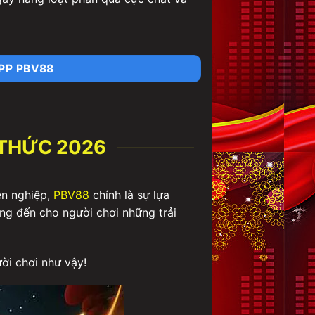
APP PBV88
 THỨC 2026
ên nghiệp,
PBV88
chính là sự lựa
ng đến cho người chơi những trải
ời chơi như vậy!