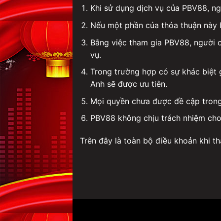
Khi sử dụng dịch vụ của PBV88, n
Nếu một phần của thỏa thuận này bị
Bằng việc tham gia PBV88, người c
vụ.
Trong trường hợp có sự khác biệt 
Anh sẽ được ưu tiên.
Mọi quyền chưa được đề cập trong
PBV88 không chịu trách nhiệm cho 
Trên đây là toàn bộ điều khoản khi t