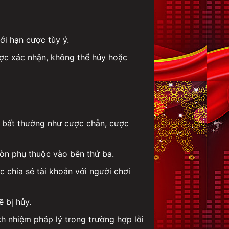
ới hạn cược tùy ý.
ược xác nhận, không thể hủy hoặc
ơi bất thường như cược chẵn, cược
còn phụ thuộc vào bên thứ ba.
 chia sẻ tài khoản với người chơi
 bị hủy.
h nhiệm pháp lý trong trường hợp lỗi