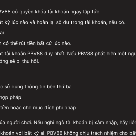
PBV88 có quyền khóa tài khoản ngay lập tức.
kỳ lúc nào và hoàn lại số dư trong tài khoản, nếu có.
ãi.
có thể rút tiền bất cứ lúc nào.
t tài khoản PBV88 duy nhất. Nếu PBV88 phát hiện một ngườ
ởng sẽ bị thu hồi.
 sử dụng thông tin bên thứ ba
 hợp pháp
 tiền hoặc cho mục đích phi pháp
của người chơi. Nếu nghi ngờ tài khoản bị xâm nhập, hãy li
khoản với bất kỳ ai. PBV88 không chịu trách nhiệm cho bất 