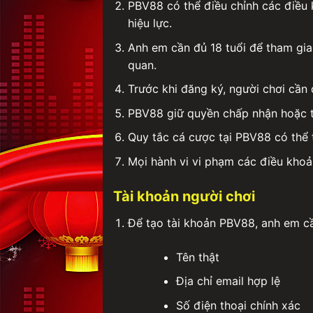
PBV88 có thể điều chỉnh các điều 
hiệu lực.
Anh em cần đủ 18 tuổi để tham gia
quan.
Trước khi đăng ký, người chơi cần
PBV88 giữ quyền chấp nhận hoặc từ
Quy tắc cá cược tại PBV88 có thể 
Mọi hành vi vi phạm các điều khoản
Tài khoản người chơi
Để tạo tài khoản PBV88, anh em c
Tên thật
Địa chỉ email hợp lệ
Số điện thoại chính xác