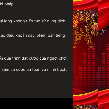
hi pháp.
ui lòng không tiếp tục sử dụng dịch
ác điều khoản này, phiên bản tiếng
n quá trình đặt cược của người chơi.
ghiệm cá cược an toàn và minh bạch.