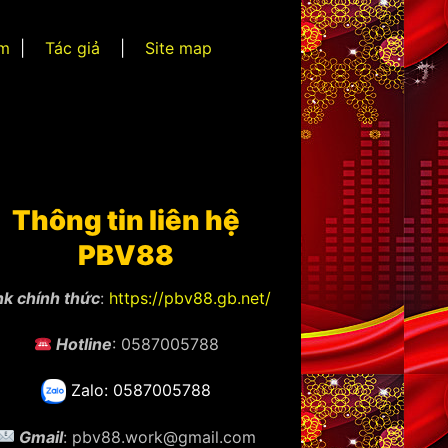
ệm
|
Tác giả
|
Site map
Thông tin liên hệ
PBV88
nk chính thức
:
https://pbv88.gb.net/
Hotline
: 0587005788
Zalo: 0587005788
Gmail
: pbv88.work@gmail.com