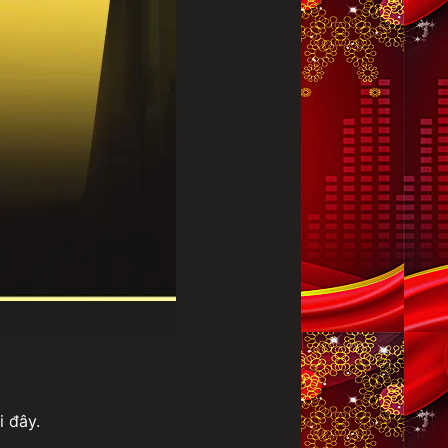
i đây.