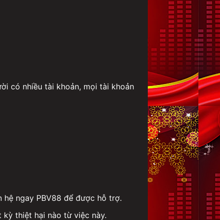
i có nhiều tài khoản, mọi tài khoản
ên hệ ngay PBV88 để được hỗ trợ.
kỳ thiệt hại nào từ việc này.