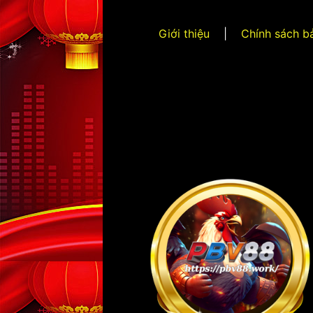
Giới thiệu
|
Chính sách b