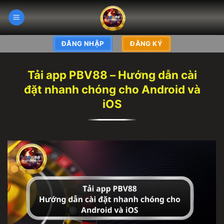
Bỏ
qua
nội
dung
ĐĂNG NHẬP
ĐĂNG KÝ
Tải app PBV88 – Hướng dẫn cài
đặt nhanh chóng cho Android và
iOS