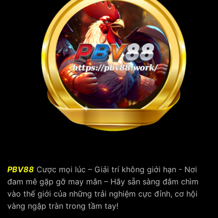
PBV88
Cược mọi lúc – Giải trí không giới hạn - Nơi
đam mê gặp gỡ may mắn – Hãy sẵn sàng đắm chìm
vào thế giới của những trải nghiệm cực đỉnh, cơ hội
vàng ngập tràn trong tầm tay!