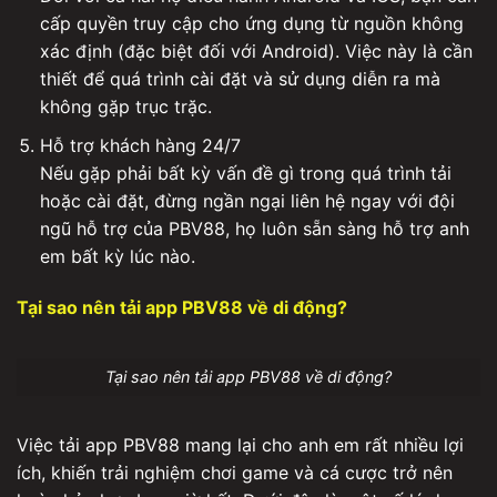
cấp quyền truy cập cho ứng dụng từ nguồn không
xác định (đặc biệt đối với Android). Việc này là cần
thiết để quá trình cài đặt và sử dụng diễn ra mà
không gặp trục trặc.
Hỗ trợ khách hàng 24/7
Nếu gặp phải bất kỳ vấn đề gì trong quá trình tải
hoặc cài đặt, đừng ngần ngại liên hệ ngay với đội
ngũ hỗ trợ của PBV88, họ luôn sẵn sàng hỗ trợ anh
em bất kỳ lúc nào.
Tại sao nên tải app PBV88 về di động?
Tại sao nên tải app PBV88 về di động?
Việc tải app PBV88 mang lại cho anh em rất nhiều lợi
ích, khiến trải nghiệm chơi game và cá cược trở nên