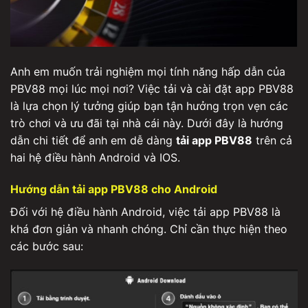
Anh em muốn trải nghiệm mọi tính năng hấp dẫn của
PBV88 mọi lúc mọi nơi? Việc tải và cài đặt app PBV88
là lựa chọn lý tưởng giúp bạn tận hưởng trọn vẹn các
trò chơi và ưu đãi tại nhà cái này. Dưới đây là hướng
dẫn chi tiết để anh em dễ dàng
tải app PBV88
trên cả
hai hệ điều hành Android và IOS.
Hướng dẫn tải app PBV88 cho Android
Đối với hệ điều hành Android, việc tải app PBV88 là
khá đơn giản và nhanh chóng. Chỉ cần thực hiện theo
các bước sau: