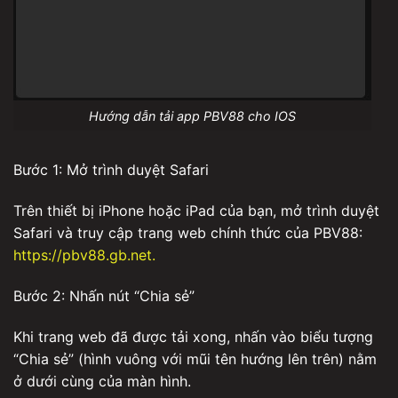
Hướng dẫn tải app PBV88 cho IOS
Bước 1: Mở trình duyệt Safari
Trên thiết bị iPhone hoặc iPad của bạn, mở trình duyệt
Safari và truy cập trang web chính thức của PBV88:
https://pbv88.gb.net.
Bước 2: Nhấn nút “Chia sẻ”
Khi trang web đã được tải xong, nhấn vào biểu tượng
“Chia sẻ” (hình vuông với mũi tên hướng lên trên) nằm
ở dưới cùng của màn hình.